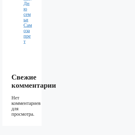
Дн
ю
сем
ьи
Сам
оза
пре
т
Свежие
комментарии
Нет
комментариев
для
просмотра.