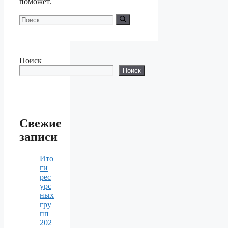
поможет.
Поиск:
Поиск
Поиск
Свежие
записи
Ито
ги
рес
урс
ных
гру
пп
202