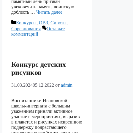
памятный день призван
увековечить память, воинскую
доблесть …
Читать далее
Рубрики
Конкурсы
,
ОВЗ
,
Сироты
,
Соревнования
Оставьте
комментарий
Конкурс детских
рисунков
31.03.2024
05.12.2022
от
admin
Воспитанники Ивановской
школы-интерната с большим
уважением приняли активное
участие в мероприятиях, выразив
в плакатах и рисунках искреннюю
поддержку подрастающего
поколения российским военным,