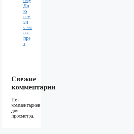
ому
Дн
ю
сем
ьи
Сам
оза
пре
т
Свежие
комментарии
Нет
комментариев
для
просмотра.